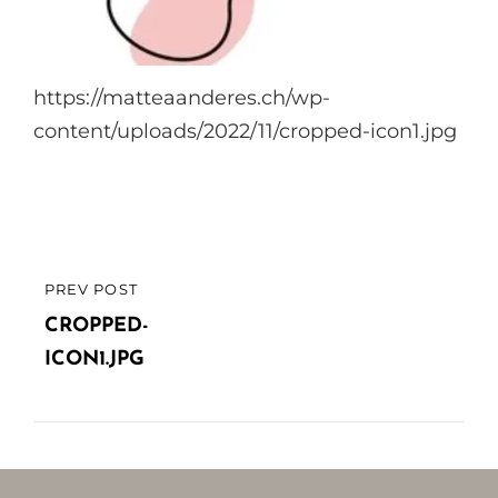
https://matteaanderes.ch/wp-
content/uploads/2022/11/cropped-icon1.jpg
Beitragsnavigation
PREV POST
PREVIOUS
POST
CROPPED-
ICON1.JPG