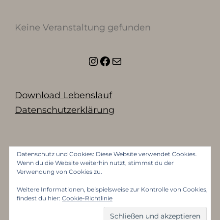
Keine Veranstaltung gefunden
Instagram
Facebook
E-Mail
Download Lebenslauf
Datenschutzerklärung
Datenschutz und Cookies: Diese Website verwendet Cookies.
Wenn du die Website weiterhin nutzt, stimmst du der
Verwendung von Cookies zu.
Weitere Informationen, beispielsweise zur Kontrolle von Cookies,
findest du hier:
Cookie-Richtlinie
Copyright © 2026
Mattea Anderes
Datenschutzerklärung
|
PhotoFocus Light By
Catch Themes