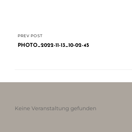
Beitragsnavigation
PREV POST
PREVIOUS
POST
PHOTO_2022-11-13_10-02-45
Keine Veranstaltung gefunden